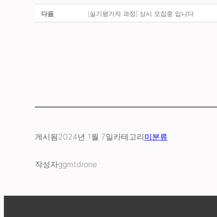
다음
[실기평가자 과정] 상시 모집중 입니다.
게시됨
2024년 1월 7일
카테고리
미분류
작성자
ggmtdrone