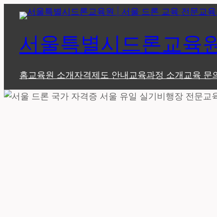
콘
텐
서울특별시드론교육원 
츠
로
바
홈
교육원 소개
자격제도 안내
교육과정 소개
교육 문
로
가
기