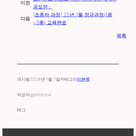
이전
공모전」
[조종자 과정] 25년 1월 정규과정(1종
다음
~3종) 교육완료
목록
게시됨
2024년 1월 7일
카테고리
미분류
작성자
ggmtdrone
태그: