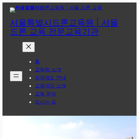
콘
텐
서울특별시드론교육원 | 서울
츠
드론 교육 전문교육기관
로
바
로
가
홈
기
교육원 소개
자격제도 안내
교육과정 소개
교육 문의
오시는 길