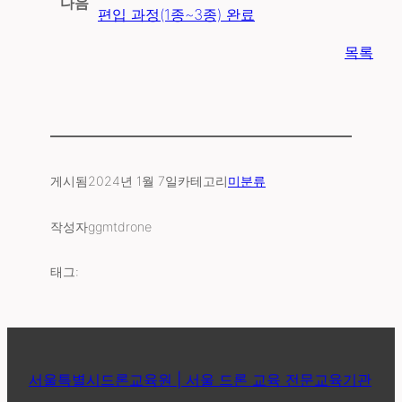
다음
편입 과정(1종~3종) 완료
목록
게시됨
2024년 1월 7일
카테고리
미분류
작성자
ggmtdrone
태그:
서울특별시드론교육원 | 서울 드론 교육 전문교육기관