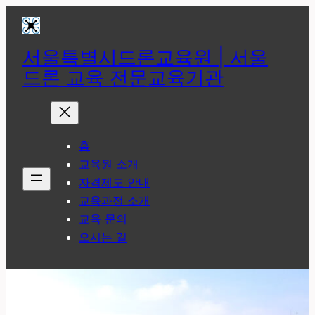
콘
텐
츠
서울특별시드론교육원 | 서울
로
드론 교육 전문교육기관
바
로
가
기
홈
교육원 소개
자격제도 안내
교육과정 소개
교육 문의
오시는 길